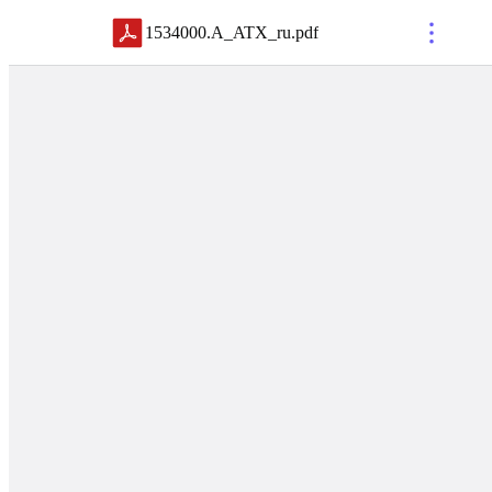
1534000.A_ATX_ru
.
pdf